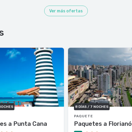
Ver más ofertas
s
 NOCHES
8 DÍAS / 7 NOCHES
PAQUETE
es a Punta Cana
Paquetes a Florianó