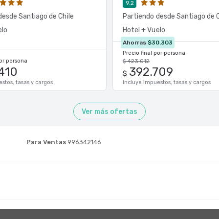
9.2
desde Santiago de Chile
Partiendo desde Santiago de C
elo
Hotel + Vuelo
Ahorras
$30.303
Precio final por persona
por persona
$ 423.012
.410
392.709
$
stos, tasas y cargos
Incluye impuestos, tasas y cargos
Ver más ofertas
Para Ventas
996342146