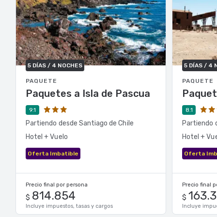
5 DÍAS / 4 NOCHES
5 DÍAS / 4
PAQUETE
PAQUETE
Paquetes a Isla de Pascua
Paquet
9.1
8.1
Partiendo desde Santiago de Chile
Partiendo 
Hotel + Vuelo
Hotel + Vu
Oferta Imbatible
Oferta Imb
Precio final por persona
Precio final 
814.854
163.
$
$
Incluye impuestos, tasas y cargos
Incluye impue