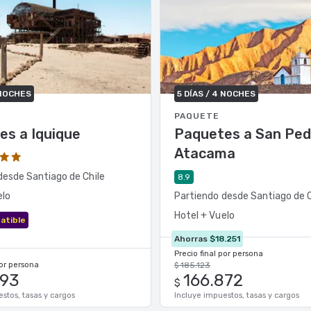
 NOCHES
5 DÍAS / 4 NOCHES
PAQUETE
es a Iquique
Paquetes a San Ped
Atacama
desde Santiago de Chile
8.9
elo
Partiendo desde Santiago de C
Hotel + Vuelo
atible
Ahorras
$18.251
Precio final por persona
por persona
$ 185.123
393
166.872
$
stos, tasas y cargos
Incluye impuestos, tasas y cargos