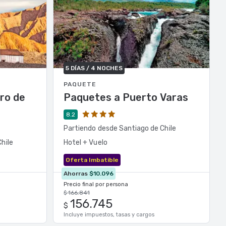
5 DÍAS / 4 NOCHES
PAQUETE
ro de
Paquetes a Puerto Varas
8.2
Partiendo desde Santiago de Chile
hile
Hotel + Vuelo
Oferta Imbatible
Ahorras
$10.096
Precio final por persona
$ 166.841
156.745
$
Incluye impuestos, tasas y cargos