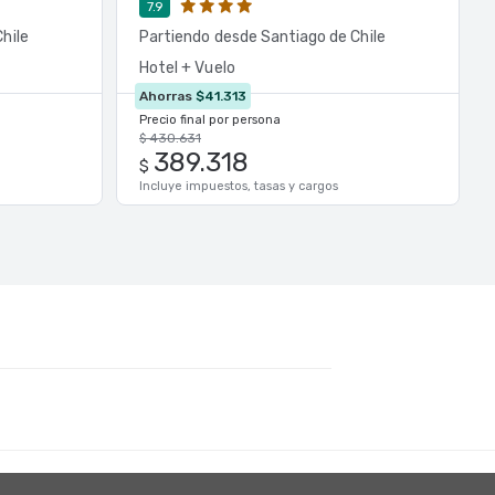
7.9
hile
Partiendo desde Santiago de Chile
Hotel + Vuelo
Ahorras
$41.313
Precio final por persona
$ 430.631
389.318
$
Incluye impuestos, tasas y cargos